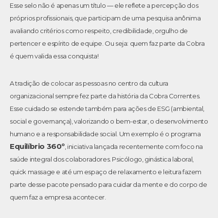
Esse selo não é apenas um título — ele reflete a percepção dos
próprios profissionais, que participam de uma pesquisa anônima
avaliando critérios como respeito, credibilidade, orgulho de
pertencer e espírito de equipe. Ou seja: quem faz parte da Cobra
é quem valida essa conquista!
A tradição de colocar as pessoas no centro da cultura
organizacional sempre fez parte da história da Cobra Correntes.
Esse cuidado se estende também para ações de ESG (ambiental,
social e governança), valorizando o bem-estar, o desenvolvimento
humano e a responsabilidade social. Um exemplo é o programa
Equilíbrio 360º
, iniciativa lançada recentemente com foco na
saúde integral dos colaboradores. Psicólogo, ginástica laboral,
quick massage e até um espaço de relaxamento e leitura fazem
parte desse pacote pensado para cuidar da mente e do corpo de
quem faz a empresa acontecer.