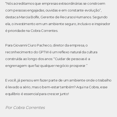
“Nós acreditamos que empresas extraordinárias se constroem
com pessoas engajadas, ouvidas e em constante evolução”,
destaca Marcia Bolfe, Gerente de Recursos Humanos. Segundo
ela, o investimento em um ambiente seguro, inclusivo e inspirador
é prioridade na Cobra Correntes.
Para Giovanni Ciuro Pacheco, diretor da empresa, o
reconhecimento do GPTW é um reflexo natural da cultura
construída ao longo dos anos: “Cuidar de pessoas é a
engrenagem que faz qualquer negócio prosperar.”
E você, já pensou em fazer parte de um ambiente onde o trabalho
é levado a sério, mas o bem-estar também? Aqui na Cobra, esse
equilíbrio é essencial para crescer junto!
Por
Cobra Correntes