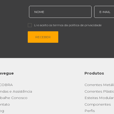
Li e aceito os termos da política de privacidade
RECEBER
avegue
Produtos
 COBRA
Correntes Metáli
ndas e Assistência
Correntes Plásti
abalhe Conosco
Esteiras Modula
ntato
Componentes
og
Perfis