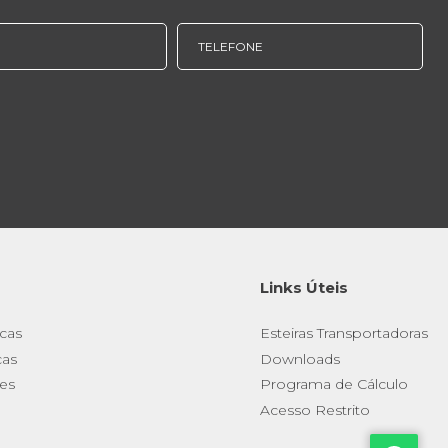
Links Úteis
cas
Esteiras Transportadoras
cas
Downloads
res
Programa de Cálculo
Acesso Restrito