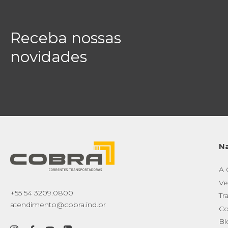
Receba nossas
novidades
N
A
Ve
+55 54 3209.0800
Tr
atendimento@cobra.ind.br
Co
Bl