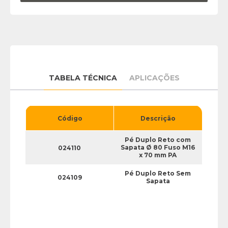
TABELA TÉCNICA
APLICAÇÕES
Código
Descrição
Pé Duplo Reto com
Sapata Ø 80 Fuso M16
024110
x 70 mm PA
Pé Duplo Reto Sem
024109
Sapata