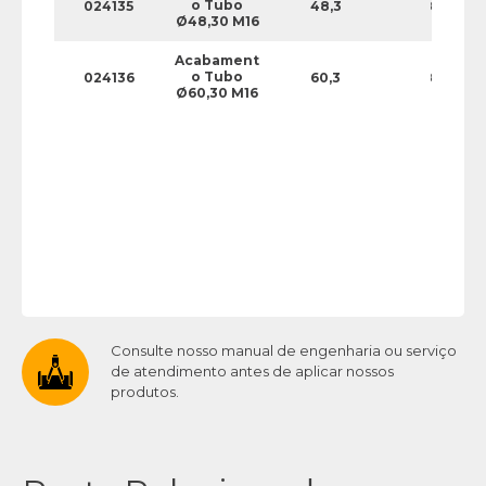
o Tubo
024135
48,3
8
Ø48,30 M16
Acabament
o Tubo
024136
60,3
8
Ø60,30 M16
Consulte nosso manual de engenharia ou serviço
de atendimento antes de aplicar nossos
produtos.