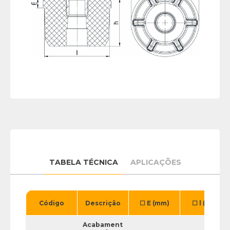
TABELA TÉCNICA
APLICAÇÕES
Código
Descrição
☐ E (mm)
☐ l (mm)
Acabament