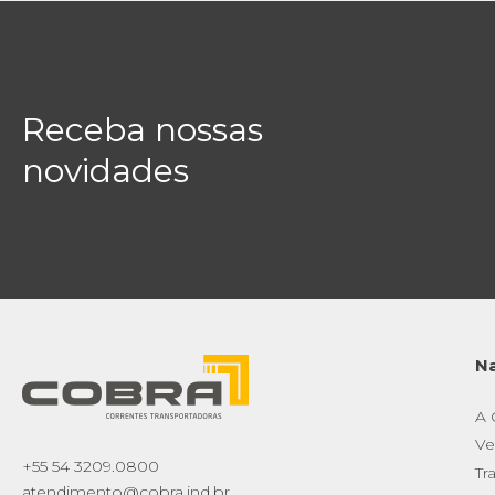
Receba nossas
novidades
N
A
Ve
+55 54 3209.0800
Tr
atendimento@cobra.ind.br