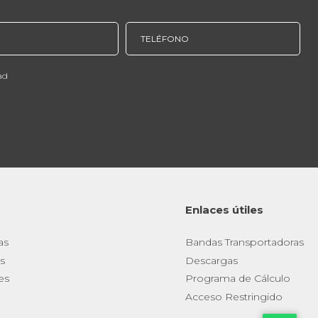
ad
Enlaces útiles
as
Bandas Transportadoras
s
Descargas
es
Programa de Cálculo
Acceso Restringido