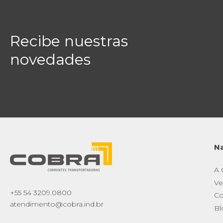
Recibe nuestras
novedades
N
A
Ve
+55 54 3209.0800
Co
atendimento@cobra.ind.br
Bl