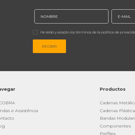
He leído y acepto los términos de la política de privacid
RECIBIR
avegar
Productos
 COBRA
Cadenas Metálic
ndas e Assistência
Cadenas Plástica
ntacto
Bandas Modular
og
Componentes
Perfiles