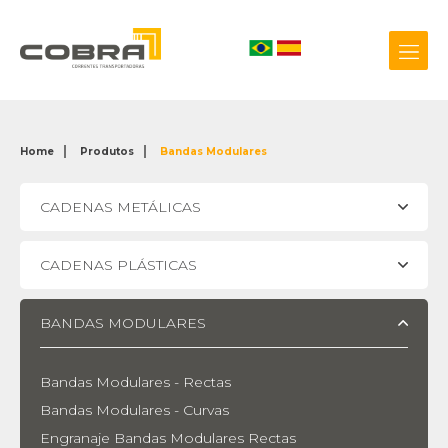
Home
Produtos
Bandas Modulares
+55 54 3209.0800
CADENAS METÁLICAS
Biblioteca 3D
CADENAS PLÁSTICAS
BANDAS MODULARES
Bandas Modulares - Rectas
Bandas Modulares - Curvas
Engranaje Bandas Modulares Rectas