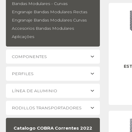
Bandas Modulares - Curvas
Engranaje Bandas Modulares Rectas
Engranaje Bandas Modulares Curvas
Accesorios Bandas Modulares
Aplicações
COMPONENTES
EST
PERFILES
LÍNEA DE ALUMINIO
RODILLOS TRANSPORTADORES
Catalogo COBRA Correntes 2022