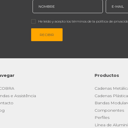
He leído y acepto los términos de la política de privacid
RECIBIR
avegar
Productos
 COBRA
Cadenas Metálic
ndas e Assistência
Cadenas Plástica
ntacto
Bandas Modular
og
Componentes
Perfiles
Línea de Alumin