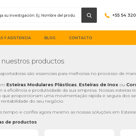
+55 54 32
S Y ASISTENCIA
BLOG
CONTACTO
 nuestros productos
ansportadoras são essenciais para melhorias no processo de manuf
Esteiras Modulares Plásticas
Esteiras de Inox
Cor
 em
,
ou
a eficiência e produtividade da sua empresa. Nossas esteiras tran
 que proporcionam uma movimentação rápida e segura dos se
rentabilidade do seu negócio.
s tempo e confira agora mesmo as nossas soluções em Esteiras
eas de productos