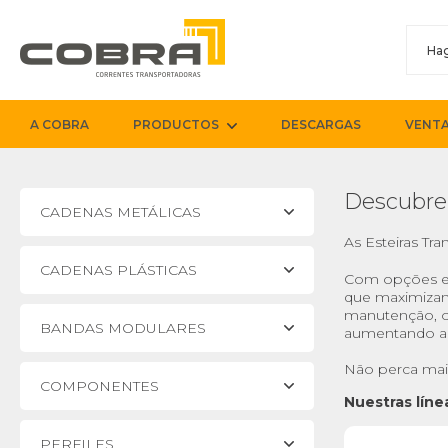
A COBRA
PRODUCTOS
DESCARGAS
VENTA
Descubre
CADENAS METÁLICAS
As Esteiras Tr
CADENAS PLÁSTICAS
Com opções
que maximizam 
manutenção, o
BANDAS MODULARES
aumentando a 
Não perca mai
COMPONENTES
Nuestras lín
PERFILES