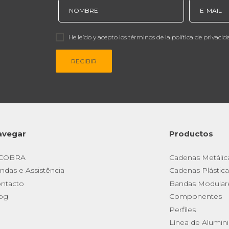
He leído y acepto los términos de la política de privacid
RECIBIR
avegar
Productos
 COBRA
Cadenas Metálic
ndas e Assistência
Cadenas Plástica
ntacto
Bandas Modular
og
Componentes
Perfiles
Línea de Alumin