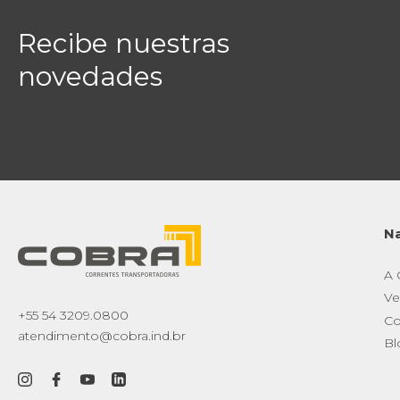
Recibe nuestras
novedades
N
A
Ve
+55 54 3209.0800
Co
atendimento@cobra.ind.br
Bl