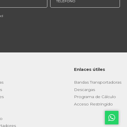
ad
Enlaces útiles
as
Bandas Transportadoras
s
Descargas
es
Programa de Cálculo
Acceso Restringido
io
rtadores