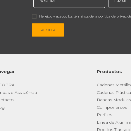
He leído y acepto los términos de la política de privacid
RECIBIR
avegar
Productos
 COBRA
Cadenas Metálic
ndas e Assistência
Cadenas Plástica
ntacto
Bandas Modular
og
Componentes
Perfiles
Línea de Alumin
Rodillos Transpo