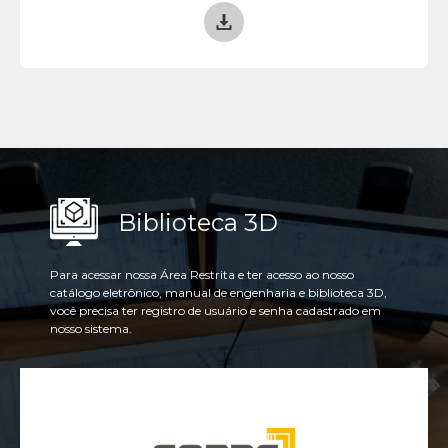
Biblioteca 3D
Para acessar nossa Área Restrita e ter acesso ao nosso
catálogo eletrônico, manual de engenharia e biblioteca 3D,
você precisa ter registro de usuário e senha cadastrado em
nosso sistema.