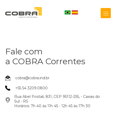
Fale com
+55 54 3209.0800
Biblioteca 3D
a COBRA Correntes
cobra@cobra.ind.br
+55 54 3209.0800
Rua Abel Postali, 831, CEP 95112-255, - Caxias do
Sul - RS
Horários: 7h 40 às 11h 45 - 12h 45 às 17h 30